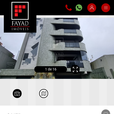
1
de 16