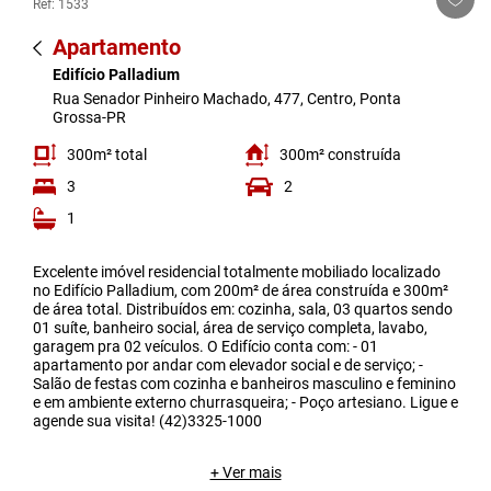
Ref: 1533
Apartamento
Edifício Palladium
Rua Senador Pinheiro Machado, 477, Centro, Ponta
Grossa-PR
300m² total
300m² construída
3
2
1
Excelente imóvel residencial totalmente mobiliado localizado
no Edifício Palladium, com 200m² de área construída e 300m²
de área total. Distribuídos em: cozinha, sala, 03 quartos sendo
01 suíte, banheiro social, área de serviço completa, lavabo,
garagem pra 02 veículos. O Edifício conta com: - 01
apartamento por andar com elevador social e de serviço; -
Salão de festas com cozinha e banheiros masculino e feminino
e em ambiente externo churrasqueira; - Poço artesiano. Ligue e
agende sua visita! (42)3325-1000
+ Ver mais