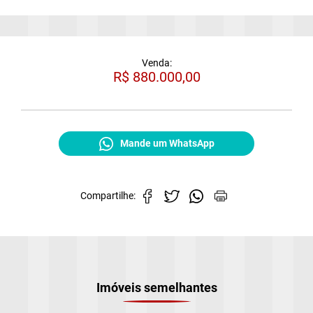
Venda:
R$ 880.000,00
Mande um WhatsApp
Cadastre-se para salvar seus imóveis
Compartilhe:
Preencha seu e-mail:
*
a)
Cadastrar
b)
Imóveis semelhantes
c)