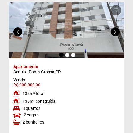
d)
e)
f)
g)
Apartamento
Centro - Ponta Grossa-PR
Venda:
R$ 900.000,00
135m² total
135m² construída
3 quartos
2 vagas
2 banheiros