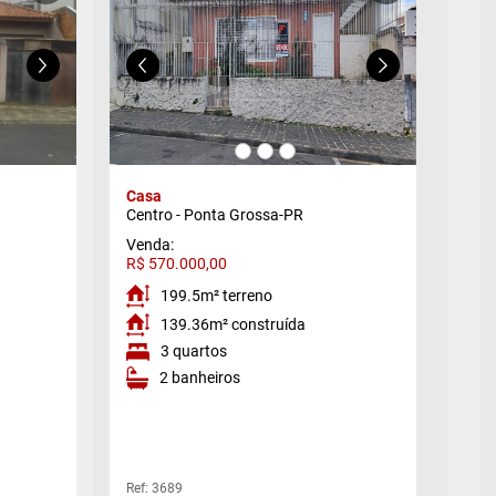
Casa
Apa
Centro - Ponta Grossa-PR
Cent
Venda:
Ven
R$ 570.000,00
R$ 
199.5m² terreno
139.36m² construída
3 quartos
2 banheiros
Ref: 3689
Ref: