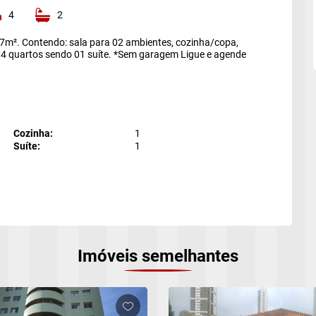
4
2
27m². Contendo: sala para 02 ambientes, cozinha/copa,
 04 quartos sendo 01 suíte. *Sem garagem Ligue e agende
Cozinha:
1
Suíte:
1
stre-se para salvar seus imóveis
cha seu e-mail:
*
Cadastrar
Imóveis semelhantes