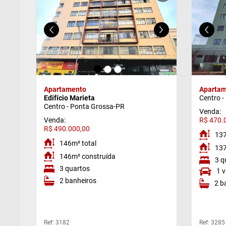
g)
Apartamento
Apartam
Edifício Marieta
Centro -
Centro - Ponta Grossa-PR
Venda:
Venda:
R$ 470.
R$ 490.000,00
137
146m² total
137
146m² construída
3 q
3 quartos
1 
2 banheiros
2 b
Ref: 3182
Ref: 3285