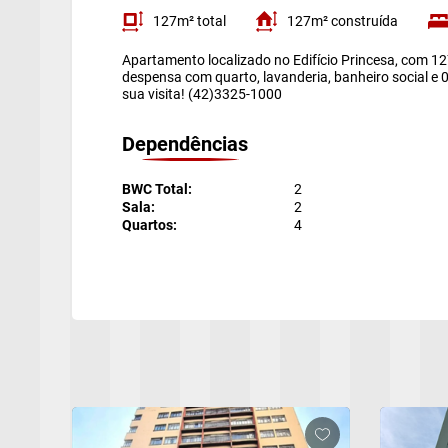
127m² total
127m² construída
Apartamento localizado no Edifício Princesa, com 1
despensa com quarto, lavanderia, banheiro social e
sua visita! (42)3325-1000
Dependências
BWC Total:
2
Sala:
2
Quartos:
4
Cada
Preen
a)
b)
c)
d)
e)
f)