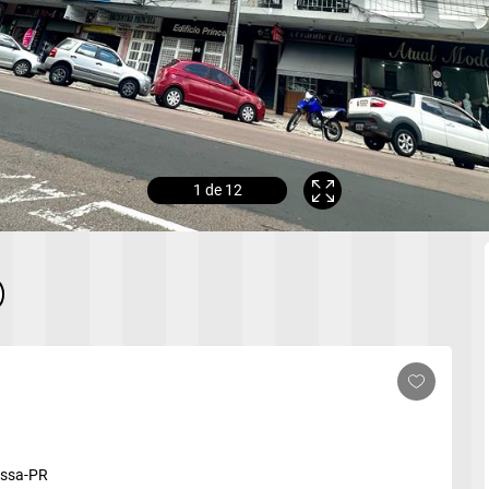
1
de 12
ossa-PR