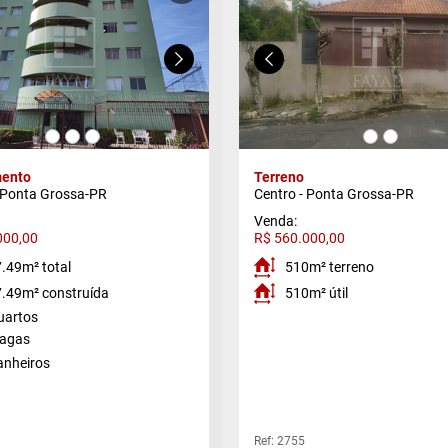
ento
Terreno
 Ponta Grossa-PR
Centro - Ponta Grossa-PR
Venda:
000,00
R$ 560.000,00
.49m² total
510m² terreno
.49m² construída
510m² útil
uartos
vagas
anheiros
Ref: 2755